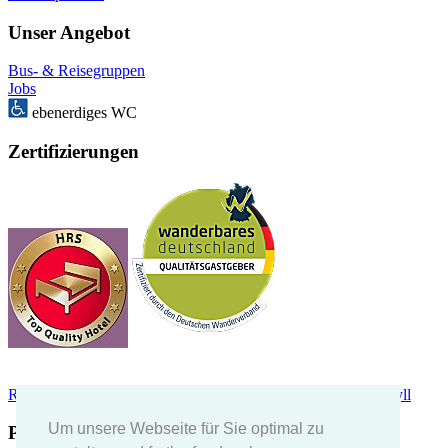
Unser Angebot
Bus- & Reisegruppen
Jobs
ebenerdiges WC
Zertifizierungen
Restaurant Guru 2022
Empfohlen
Café und Pension Höpen-Idyll
Um unsere Webseite für Sie optimal zu
Partner