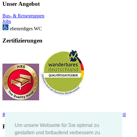
Unser Angebot
Bus- & Reisegruppen
Jobs
ebenerdiges WC
Zertifizierungen
Restaurant Guru 2022
Empfohlen
Café und Pension Höpen-Idyll
Um unsere Webseite für Sie optimal zu
Partner
gestalten und fortlaufend verbessern zu